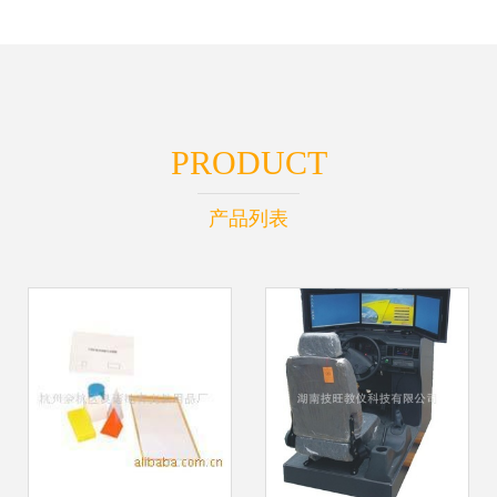
PRODUCT
产品列表