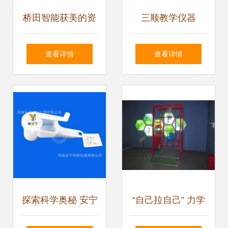
桥田智能获美的资
三顺教学仪器
本数千万战略投资,
81024电烙铁 数理
查看详情
查看详情
基于市场需求上新
化教学中的精确加
多款机器人末端设
热利器
备
探索科学奥秘 安宁
“自己拉自己” 力学